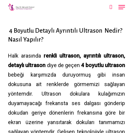
Menu
Skip
search
to
main
4 Boyutlu Detaylı Ayrıntılı Ultrason
Nedir?
content
Nasıl Yapılır?
Halk arasında
renkli ultrason, ayrıntılı ultrason,
detaylı ultrason
diye de geçen
4 boyutlu ultrason
bebeği karşımızda duruyormuş gibi insan
dokusuna ait renklerde görmemizi sağlayan
yöntemdir. Ultrason dokulara kulağımızın
duyamayacağı frekansta ses dalgası gönderip
dokudan geriye dönenlerin frekansına göre bir
ekran üzerine yansıtarak dokuları tanımamızı
sağlayan yöntemdir. Gelişen teknolojiyle ultrason