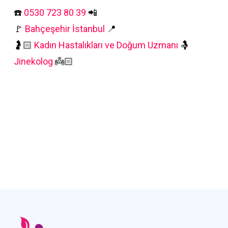
☎️
0530 723 80 39
📲
🚩
Bahçeşehir İstanbul
📍
🤰🏻
Kadın Hastalıkları ve Doğum Uzmanı
🤱
Jinekolog
👼🏻